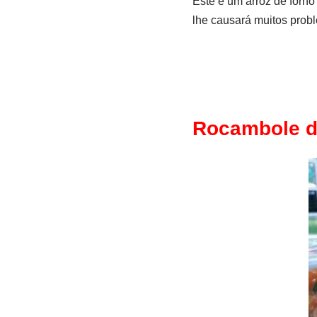
Este é um arroz de forno
lhe causará muitos probl
Rocambole d