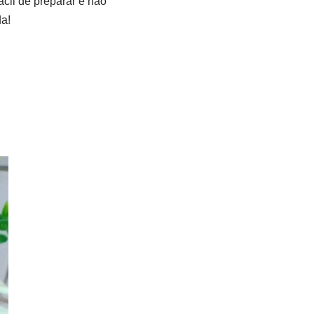
cil de preparar e não
da!