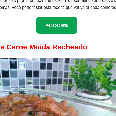
 cremoso pronto em 30 minutos Além de ser muito saboroso, é fá
emas. Você pode testar esta receita que vai valer cada colhera
Ver Receita
e Carne Moída Recheado