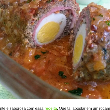
ente e saborosa com essa
receita
. Que tal apostar em um roca