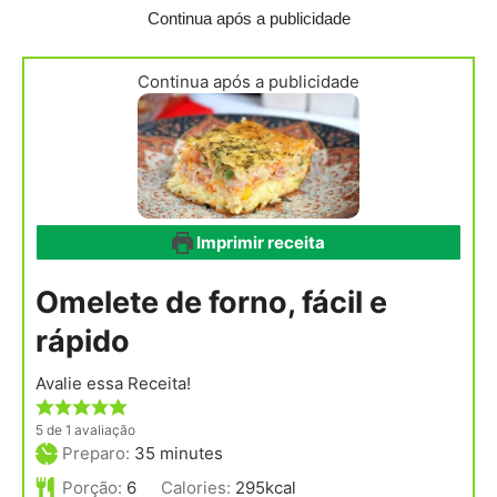
Continua após a publicidade
Continua após a publicidade
Imprimir receita
Omelete de forno, fácil e
rápido
Avalie essa Receita!
5
de 1 avaliação
minutes
Preparo:
35
minutes
Porção:
6
Calories:
295
kcal