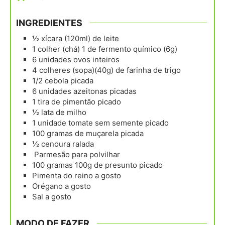
INGREDIENTES
½
xícara (120ml)
de leite
1
colher (chá)
1 de fermento químico (6g)
6
unidades
ovos inteiros
4
colheres (sopa)(40g)
de farinha de trigo
1/2
cebola picada
6
unidades
azeitonas picadas
1
tira
de pimentão picado
½
lata
de milho
1
unidade
tomate sem semente picado
100
gramas
de muçarela picada
½
cenoura ralada
Parmesão para polvilhar
100
gramas
100g de presunto picado
Pimenta do reino a gosto
Orégano a gosto
Sal a gosto
MODO DE FAZER