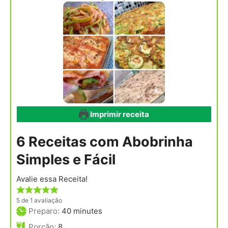
Imprimir receita
6 Receitas com Abobrinha
Simples e Fácil
Avalie essa Receita!
5
de 1 avaliação
minutes
Preparo:
40
minutes
Porção:
8