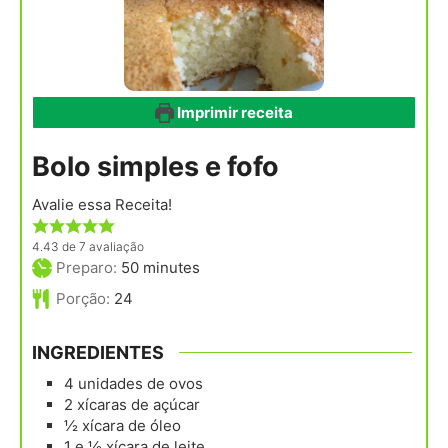
Imprimir receita
Bolo simples e fofo
Avalie essa Receita!
4.43
de
7
avaliação
minutes
Preparo:
50
minutes
Porção:
24
INGREDIENTES
4
unidades
de ovos
2
xícaras
de açúcar
½
xícara
de óleo
1 e ½
xícara
de leite