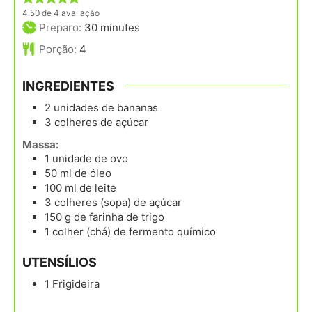
4.50
de
4
avaliação
minutes
Preparo:
30
minutes
Porção:
4
INGREDIENTES
2
unidades
de bananas
3
colheres
de açúcar
Massa:
1
unidade
de ovo
50
ml
de óleo
100
ml
de leite
3
colheres (sopa)
de açúcar
150
g
de farinha de trigo
1
colher (chá)
de fermento químico
UTENSÍLIOS
1 Frigideira