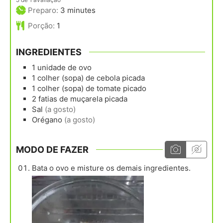
minutes
Preparo:
3
minutes
Porção:
1
INGREDIENTES
1
unidade
de ovo
1
colher (sopa)
de cebola picada
1
colher (sopa)
de tomate picado
2
fatias
de muçarela picada
Sal
(a gosto)
Orégano
(a gosto)
MODO DE FAZER
Bata o ovo e misture os demais ingredientes.