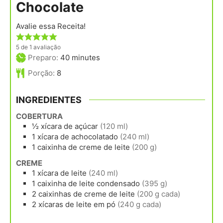
Chocolate
Avalie essa Receita!
5
de 1 avaliação
minutes
Preparo:
40
minutes
Porção:
8
INGREDIENTES
COBERTURA
½
xícara
de açúcar
(120 ml)
1
xícara
de achocolatado
(240 ml)
1
caixinha
de creme de leite
(200 g)
CREME
1
xícara
de leite
(240 ml)
1
caixinha
de leite condensado
(395 g)
2
caixinhas
de creme de leite
(200 g cada)
2
xícaras
de leite em pó
(240 g cada)