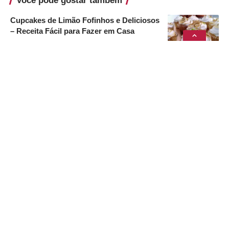
Você pode gostar também
Cupcakes de Limão Fofinhos e Deliciosos
– Receita Fácil para Fazer em Casa
17 de fevereiro de 2026
Pão Caseiro Fofinho e Econômico
11 de agosto de 2024
Babka de Goiabada
11 de agosto de 2024
Café Cremoso
11 de agosto de 2024
Envie sua receita
Sobre
Termos e Condições
Contato
Receitasdetodos© 2021. Todos os direitos reservados.