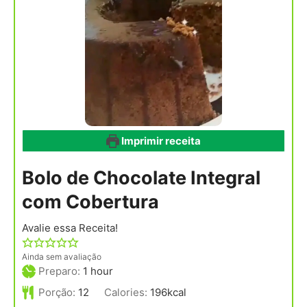
Imprimir receita
Bolo de Chocolate Integral
com Cobertura
Avalie essa Receita!
Ainda sem avaliação
hour
Preparo:
1
hour
Porção:
12
Calories:
196
kcal