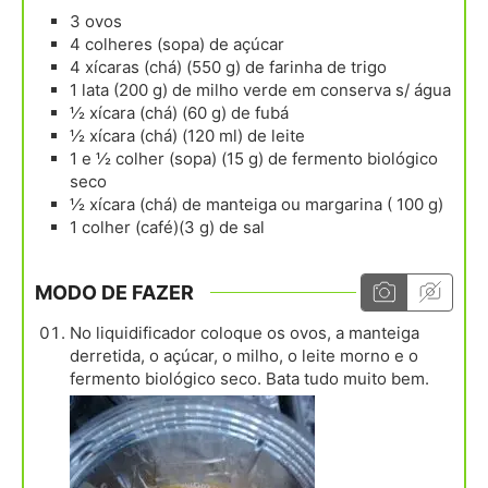
3
ovos
4
colheres (sopa)
de açúcar
4
xícaras (chá) (550 g)
de farinha de trigo
1
lata (200 g)
de milho verde em conserva s/ água
½
xícara (chá) (60 g)
de fubá
½
xícara (chá) (120 ml)
de leite
1 e ½
colher (sopa) (15 g)
de fermento biológico
seco
½
xícara (chá)
de manteiga ou margarina ( 100 g)
1
colher (café)(3 g)
de sal
MODO DE FAZER
No liquidificador coloque os ovos, a manteiga
derretida, o açúcar, o milho, o leite morno e o
fermento biológico seco. Bata tudo muito bem.