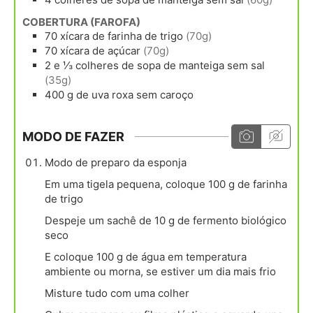
COBERTURA (FAROFA)
70
xícara
de farinha de trigo
(70g)
70
xícara
de açúcar
(70g)
2 e ⅓
colheres de sopa
de manteiga sem sal
(35g)
400
g
de uva roxa sem caroço
MODO DE FAZER
Modo de preparo da esponja
Em uma tigela pequena, coloque 100 g de farinha
de trigo
Despeje um sachê de 10 g de fermento biológico
seco
E coloque 100 g de água em temperatura
ambiente ou morna, se estiver um dia mais frio
Misture tudo com uma colher