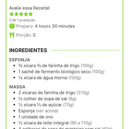
Avalie essa Receita!
5
de 1 avaliação
hours
minutes
Preparo:
4
hours
30
minutes
Porção:
0
INGREDIENTES
ESPONJA
¾
xícara
¾ de farinha de trigo
(100g)
1
sachê
de fermento biológico seco
(100g)
½
xícara
de água morna
(100g)
MASSA
2
xícaras
de farinha de trigo
(310g)
½
colher de sopa
de sal
(8g)
⅓
xícara
⅓ de açúcar
(70g)
Esponja
(ver acima)
1
unidade
de ovo
⅓
xícara
de leite integral
(90 a 110g)
4
colheres de sopa
de manteiga sem sal
(60g)