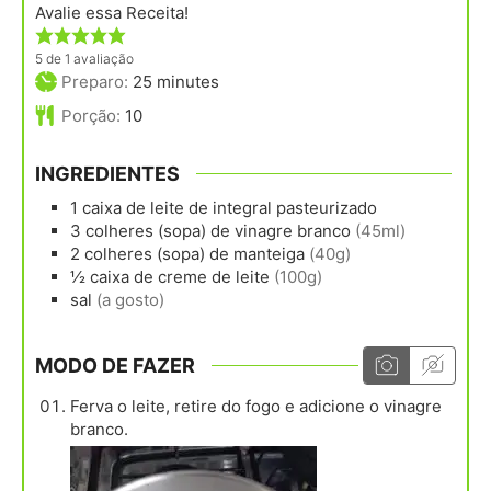
Avalie essa Receita!
5
de 1 avaliação
minutes
Preparo:
25
minutes
Porção:
10
INGREDIENTES
1
caixa
de leite de integral pasteurizado
3
colheres (sopa)
de vinagre branco
(45ml)
2
colheres (sopa)
de manteiga
(40g)
½
caixa
de creme de leite
(100g)
sal
(a gosto)
MODO DE FAZER
Ferva o leite, retire do fogo e adicione o vinagre
branco.