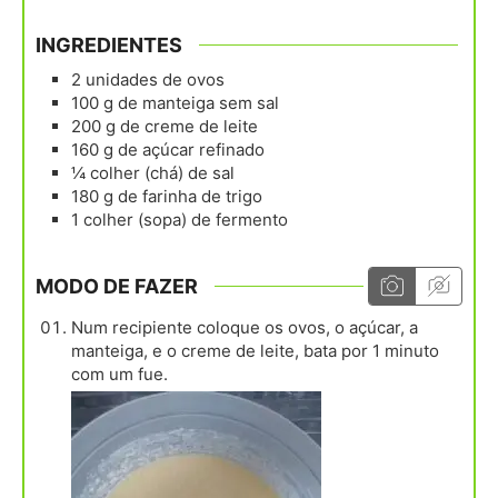
INGREDIENTES
2
unidades
de ovos
100
g
de manteiga sem sal
200
g
de creme de leite
160
g
de açúcar refinado
¼
colher (chá)
de sal
180
g
de farinha de trigo
1
colher (sopa)
de fermento
MODO DE FAZER
Num recipiente coloque os ovos, o açúcar, a
manteiga, e o creme de leite, bata por 1 minuto
com um fue.