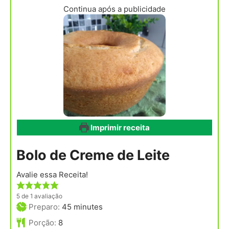
Continua após a publicidade
Imprimir receita
Bolo de Creme de Leite
Avalie essa Receita!
5
de 1 avaliação
minutes
Preparo:
45
minutes
Porção:
8