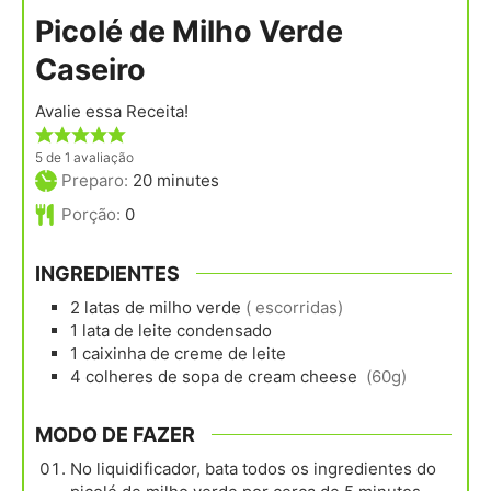
Picolé de Milho Verde
Caseiro
Avalie essa Receita!
5
de 1 avaliação
minutes
Preparo:
20
minutes
Porção:
0
INGREDIENTES
2
latas
de milho verde
( escorridas)
1
lata
de leite condensado
1
caixinha
de creme de leite
4
colheres de sopa
de cream cheese
(60g)
MODO DE FAZER
No liquidificador, bata todos os ingredientes do