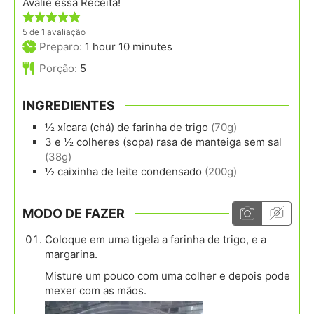
Avalie essa Receita!
5
de 1 avaliação
hour
minutes
Preparo:
1
hour
10
minutes
Porção:
5
INGREDIENTES
½
xícara (chá)
de farinha de trigo
(70g)
3 e ½
colheres (sopa) rasa
de manteiga sem sal
(38g)
½
caixinha
de leite condensado
(200g)
MODO DE FAZER
Coloque em uma tigela a farinha de trigo, e a
margarina.
Misture um pouco com uma colher e depois pode
mexer com as mãos.