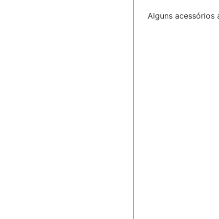
Alguns acessórios ajudam a assar por igual e deixam a coxinha ainda mais crocante sem precisar