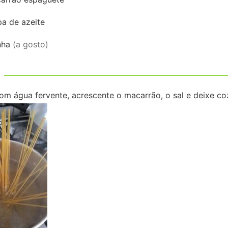
opa
de azeite
inha
(a gosto)
m água fervente, acrescente o macarrão, o sal e deixe coz