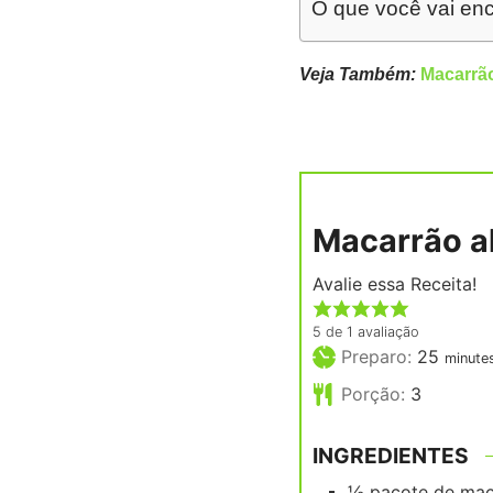
O que você vai enc
Veja Também:
Macarrã
Macarrão al
Avalie essa Receita!
5
de 1 avaliação
minut
Preparo:
25
minute
Porção:
3
INGREDIENTES
½
pacote
de mac