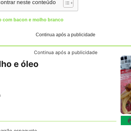
ontrar neste conteúdo
o com bacon e molho branco
Continua após a publicidade
Continua após a publicidade
ho e óleo
es
s
arrão espaguete