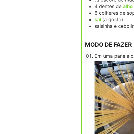
4
dentes de
alho
6
colheres de s
sal
(a gosto)
salsinha e cebol
MODO DE FAZER
Em uma panela co