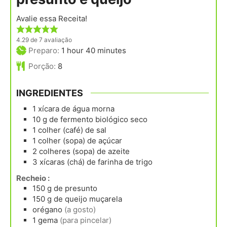
Avalie essa Receita!
4.29
de
7
avaliação
hour
minutes
Preparo:
1
hour
40
minutes
Porção:
8
INGREDIENTES
1
xícara
de água morna
10
g
de fermento biológico seco
1
colher (café)
de sal
1
colher (sopa)
de açúcar
2
colheres (sopa)
de azeite
3
xícaras (chá)
de farinha de trigo
Recheio :
150
g
de presunto
150
g
de queijo muçarela
orégano
(a gosto)
1
gema
(para pincelar)