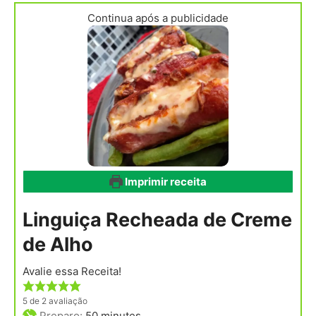
Continua após a publicidade
Imprimir receita
Linguiça Recheada de Creme
de Alho
Avalie essa Receita!
5
de
2
avaliação
minutes
Preparo:
50
minutes