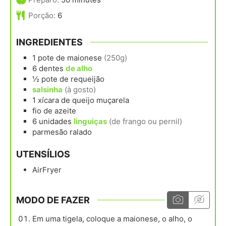
Porção:
6
INGREDIENTES
1
pote
de maionese
(250g)
6
dentes
de alho
½
pote
de requeijão
salsinha
(à gosto)
1
xícara
de queijo muçarela
fio de azeite
6
unidades
linguiças
(de frango ou pernil)
parmesão ralado
UTENSÍLIOS
AirFryer
MODO DE FAZER
Em uma tigela, coloque a maionese, o alho, o