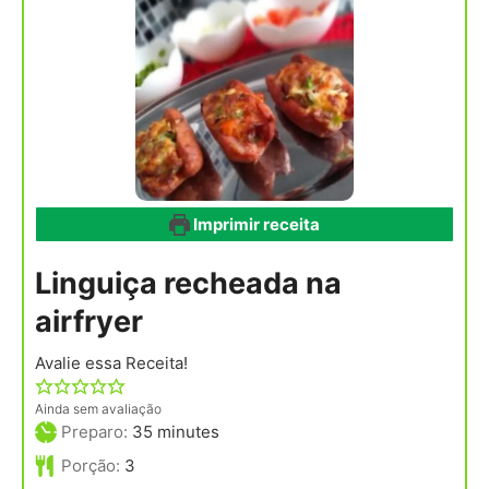
Imprimir receita
Linguiça recheada na
airfryer
Avalie essa Receita!
Ainda sem avaliação
minutes
Preparo:
35
minutes
Porção:
3