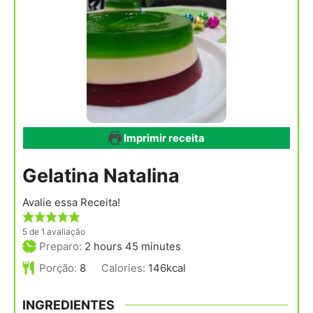
Imprimir receita
Gelatina Natalina
Avalie essa Receita!
5
de 1 avaliação
hours
minutes
Preparo:
2
hours
45
minutes
Porção:
8
Calories:
146
kcal
INGREDIENTES