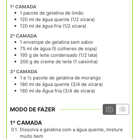
1ª CAMADA
1
pacote
de gelatina de limão
120
ml
de água quente (1/2 xícara)
120
ml
de água fria (1/2 xícara)
2ª CAMADA
1
envelope
de gelatina sem sabor
75
ml
de água (5 colheres de sopa)
195
g
de leite condensado (1/2 lata)
200
g
de creme de leite (1 caixinha)
3ª CAMADA
1 e ½
pacote
de gelatina de morango
180
ml
de água quente (3/4 de xícara)
180
ml
de Água fria (3/4 de xícara)
MODO DE FAZER
1ª CAMADA
Dissolva a gelatina com a água quente, misture
muito bem