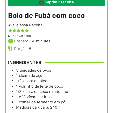
Imprimir receita
Bolo de Fubá com coco
Avalie essa Receita!
5
de 1 avaliação
minutes
Preparo:
50
minutes
Porção:
8
INGREDIENTES
3
unidades
de ovos
1
xícara
de açúcar
1/2
xícara
de óleo
1
vidrinho
de leite de coco
1/2
xícara
de coco ralado fino
1 e ½
xícara
de fubá
1
colher
de fermento em pó
Medidas da xícara: 240 ml