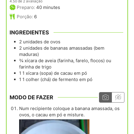
4.50
de
2
avaliação
minutes
Preparo:
40
minutes
Porção:
6
INGREDIENTES
2
unidades
de ovos
2
unidades
de bananas amassadas (bem
maduras)
¾
xícara
de aveia (farinha, farelo, flocos) ou
farinha de trigo
1
1 xícara (sopa) de cacau em pó
1
1 colher (chá) de fermento em pó
MODO DE FAZER
Num recipiente coloque a banana amassada, os
ovos, o cacau em pó e misture.