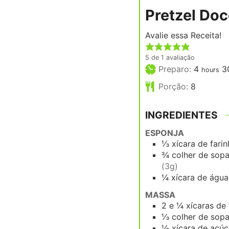
Pretzel Do
Avalie essa Receita!
5
de 1 avaliação
hours
Preparo:
4
3
hours
Porção:
8
INGREDIENTES
ESPONJA
⅓
xícara
de farin
¾
colher de sop
(3g)
¼
xícara
de água
MASSA
2 e ¼
xícaras
de 
⅓
colher de sop
½
xícara
de açúc