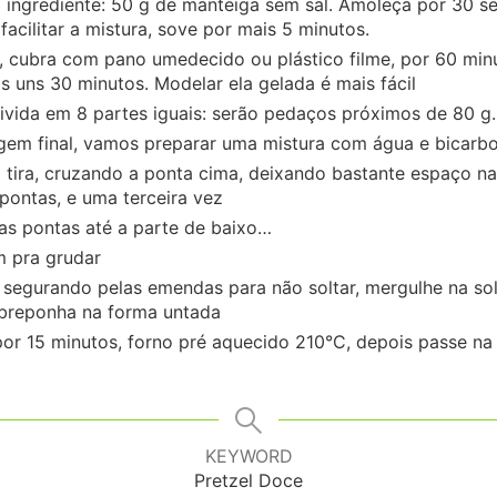
o ingrediente: 50 g de manteiga sem sal. Amoleça por 30 
acilitar a mistura, sove por mais 5 minutos.
 cubra com pano umedecido ou plástico filme, por 60 minu
s uns 30 minutos. Modelar ela gelada é mais fácil
ivida em 8 partes iguais: serão pedaços próximos de 80 g.
em final, vamos preparar uma mistura com água e bicarb
tira, cruzando a ponta cima, deixando bastante espaço na
pontas, e uma terceira vez
 as pontas até a parte de baixo…
m pra grudar
segurando pelas emendas para não soltar, mergulhe na s
obreponha na forma untada
por 15 minutos, forno pré aquecido 210°C, depois passe na
KEYWORD
Pretzel Doce