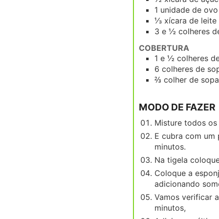
1
unidade
de ovo
⅓
xícara
de leite
3 e ½
colheres d
COBERTURA
1 e ½
colheres d
6
colheres de so
⅔
colher de sopa
MODO DE FAZER
Misture todos os
E cubra com um p
minutos.
Na tigela coloque
Coloque a esponj
adicionando som
Vamos verificar a
minutos,