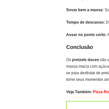
Sovar bem a massa:
So
Tempo de descanso:
De
Assar no ponto certo:
A
Conclusão
Os
pretzels doces
são u
massa macia com açúcar e
se para desfrutar de pret
torne seus momentos ain
Veja Também:
Pizza Ro