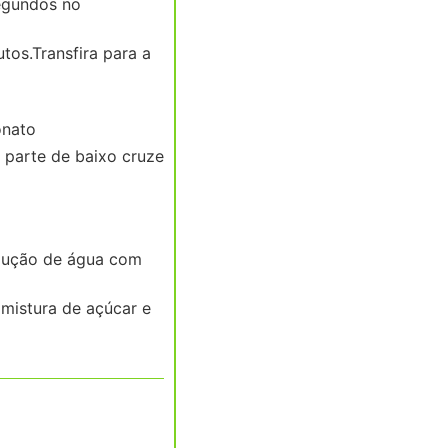
segundos no
tos.Transfira para a
onato
 parte de baixo cruze
olução de água com
 mistura de açúcar e