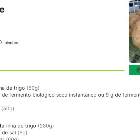
ce
minutes
0
minutes
ha de trigo
(50g)
a
de fermento biológico seco instantâneo ou 9 g de ferment
(50g)
farinha de trigo
(280g)
a
de sal
(6g)
ar
(60g)