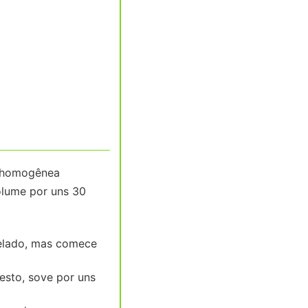
m homogênea
olume por uns 30
gelado, mas comece
esto, sove por uns