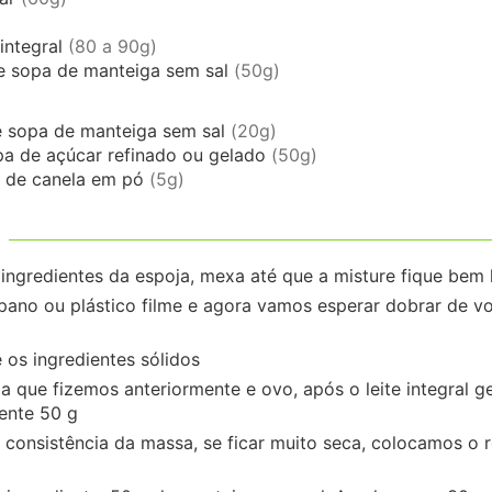
 integral
(80 a 90g)
e sopa
de manteiga sem sal
(50g)
e sopa
de manteiga sem sal
(20g)
pa
de açúcar refinado ou gelado
(50g)
de canela em pó
(5g)
 ingredientes da espoja, mexa até que a misture fique be
ano ou plástico filme e agora vamos esperar dobrar de v
 os ingredientes sólidos
a que fizemos anteriormente e ovo, após o leite integral 
ente 50 g
 consistência da massa, se ficar muito seca, colocamos o r