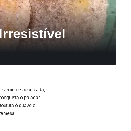
rresistível
 levemente adocicada,
conquista o paladar
textura é suave e
bremesa.