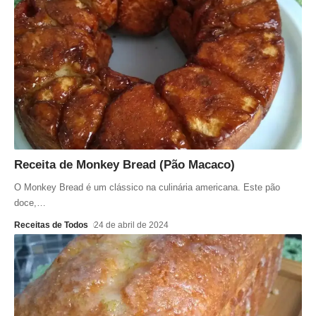
Receita de Monkey Bread (Pão Macaco)
O Monkey Bread é um clássico na culinária americana. Este pão
doce,
…
Receitas de Todos
24 de abril de 2024