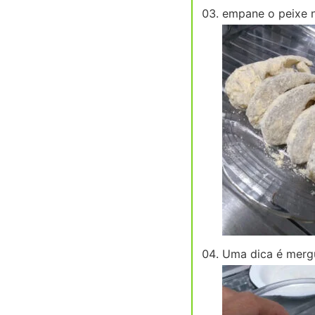
empane o peixe n
Uma dica é mergul