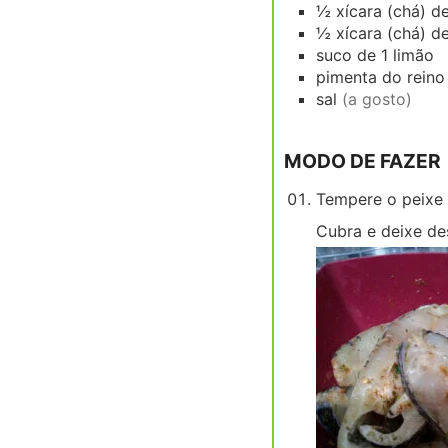
½
xícara (chá)
de
½
xícara (chá)
de
suco de 1 limão
pimenta do rein
sal
(a gosto)
MODO DE FAZER
Tempere o peixe o
Cubra e deixe de