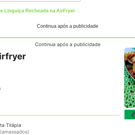
de Linguiça Recheada na AirFryer
Continua após a publicidade
Continua após a publicidade
irfryer
es
s
ta Tilápia
(amassados)