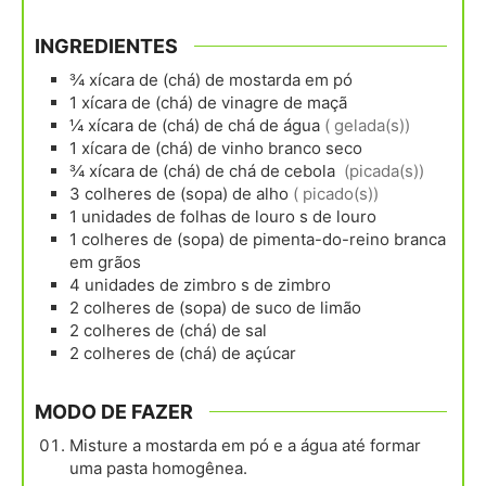
INGREDIENTES
¾
xícara de (chá)
de mostarda em pó
1
xícara de (chá)
de vinagre de maçã
¼
xícara de (chá)
de chá de água
( gelada(s))
1
xícara de (chá)
de vinho branco seco
¾
xícara de (chá)
de chá de cebola
(picada(s))
3
colheres de (sopa)
de alho
( picado(s))
1
unidades
de folhas de louro s de louro
1
colheres de (sopa)
de pimenta-do-reino branca
em grãos
4
unidades
de zimbro s de zimbro
2
colheres de (sopa)
de suco de limão
2
colheres de (chá)
de sal
2
colheres de (chá)
de açúcar
MODO DE FAZER
Misture a mostarda em pó e a água até formar
uma pasta homogênea.