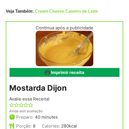
Veja Também:
Cream Cheese Caseiro de Leite
Continua após a publicidade
Imprimir receita
Mostarda Dijon
Avalie essa Receita!
Ainda sem avaliação
minutes
Preparo:
40
minutes
Porção:
8
Calories:
280
kcal