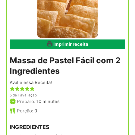
Imprimir receita
Massa de Pastel Fácil com 2
Ingredientes
Avalie essa Receita!
5
de 1 avaliação
minutes
Preparo:
10
minutes
Porção:
0
INGREDIENTES