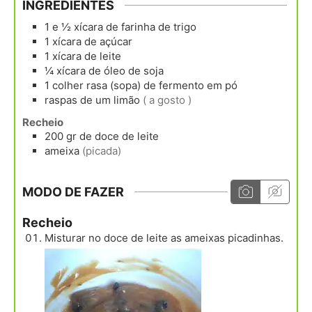
INGREDIENTES
1 e ½
xícara
de farinha de trigo
1
xícara
de açúcar
1
xícara
de leite
¼
xícara
de óleo de soja
1
colher rasa (sopa)
de fermento em pó
raspas de um limão
( a gosto )
Recheio
200
gr
de doce de leite
ameixa
(picada)
MODO DE FAZER
Recheio
Misturar no doce de leite as ameixas picadinhas.