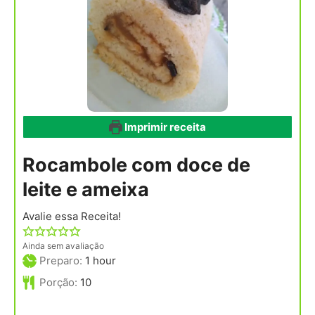
Imprimir receita
Rocambole com doce de
leite e ameixa
Avalie essa Receita!
Ainda sem avaliação
hour
Preparo:
1
hour
Porção:
10