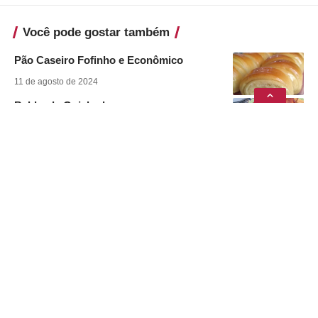
Você pode gostar também
Pão Caseiro Fofinho e Econômico
11 de agosto de 2024
Babka de Goiabada
11 de agosto de 2024
Café Cremoso
11 de agosto de 2024
Canjiquinha com Suã de Porco na
Pressão
8 de julho de 2024
Envie sua receita
Sobre
Termos e Condições
Contato