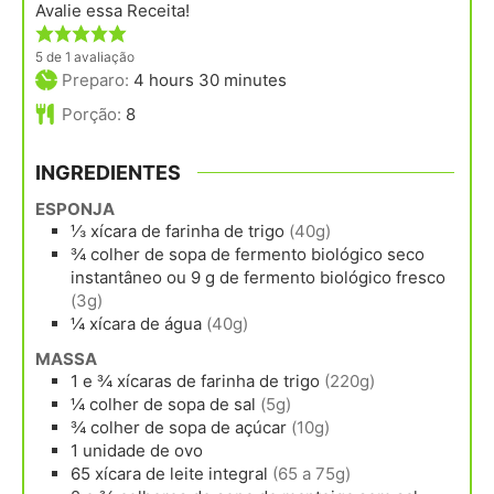
Avalie essa Receita!
5
de 1 avaliação
hours
minutes
Preparo:
4
hours
30
minutes
Porção:
8
INGREDIENTES
ESPONJA
⅓
xícara
de farinha de trigo
(40g)
¾
colher de sopa
de fermento biológico seco
instantâneo ou 9 g de fermento biológico fresco
(3g)
¼
xícara
de água
(40g)
MASSA
1 e ¾
xícaras
de farinha de trigo
(220g)
¼
colher de sopa
de sal
(5g)
¾
colher de sopa
de açúcar
(10g)
1
unidade
de ovo
65
xícara
de leite integral
(65 a 75g)