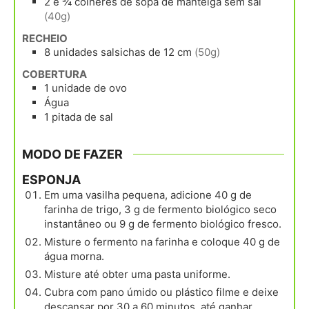
2 e ¾
colheres de sopa
de manteiga sem sal
(40g)
RECHEIO
8
unidades
salsichas de 12 cm
(50g)
COBERTURA
1
unidade
de ovo
Água
1
pitada de sal
MODO DE FAZER
ESPONJA
Em uma vasilha pequena, adicione 40 g de
farinha de trigo, 3 g de fermento biológico seco
instantâneo ou 9 g de fermento biológico fresco.
Misture o fermento na farinha e coloque 40 g de
água morna.
Misture até obter uma pasta uniforme.
Cubra com pano úmido ou plástico filme e deixe
descansar por 30 a 60 minutos, até ganhar