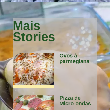
Mais 
Stories
Ovos à 
parmegiana 
Pizza de 
Micro-ondas