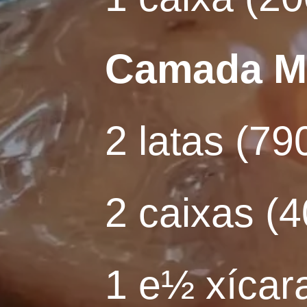
Camada M
2 latas (79
2 caixas (4
1 e½ xícara