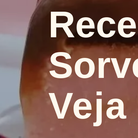
Recei
Sorv
Veja