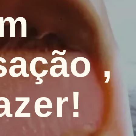
m 
sação
, 
azer!