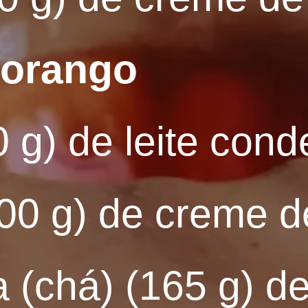
orango
0 g) de leite con
00 g) de creme de
 (chá) (165 g) de