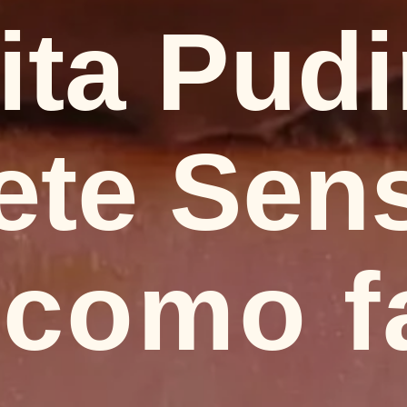
ta 
Pudi
ete Sen
 como f