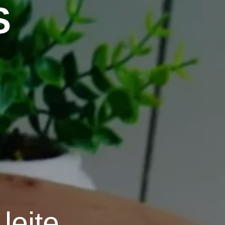
S
leite