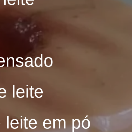
densado
 leite
 leite em pó