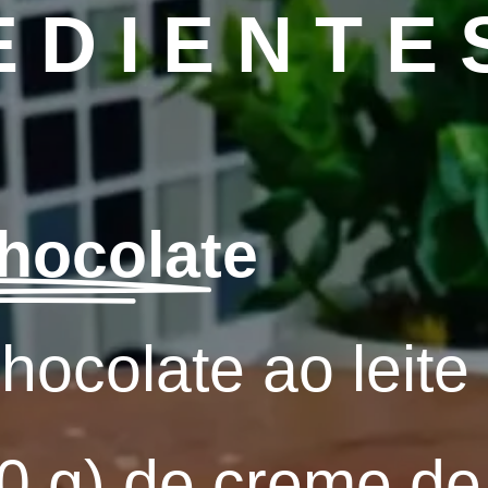
EDIENTE
hocolate
hocolate ao leite
0 g) de creme de 