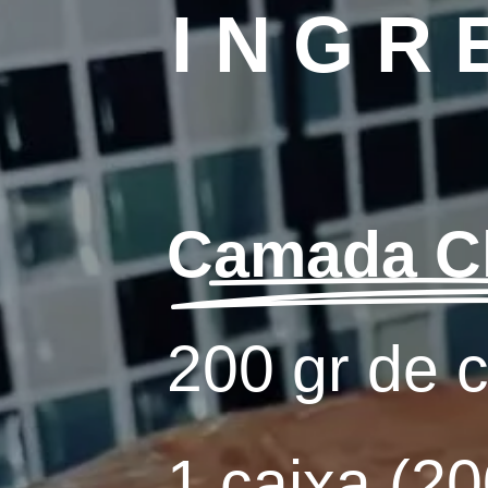
INGR
Camada C
200 gr de c
1 caixa (20