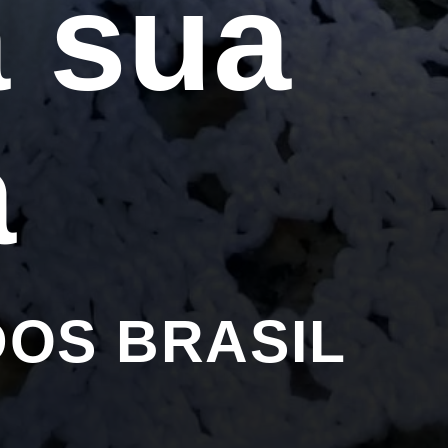
 sua 
a
DOS BRASIL