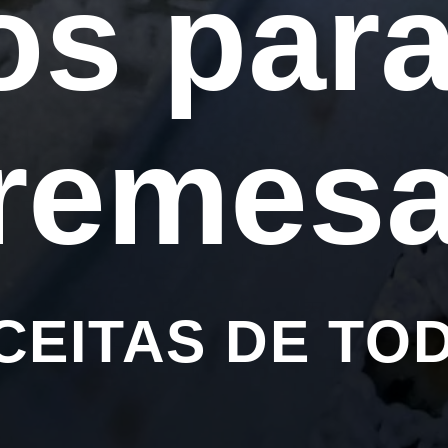
os para
remes
CEITAS DE TO