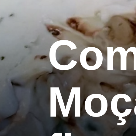
Com
Moça