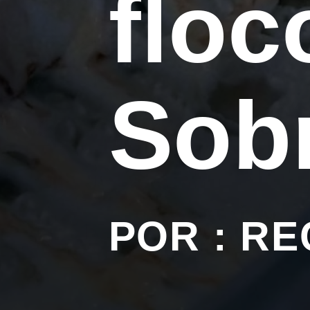
floc
Sob
POR : RE