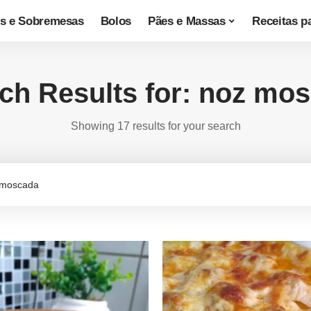
s e Sobremesas
Bolos
Pães e Massas
Receitas p
ch Results for: noz mo
Showing 17 results for your search
arch