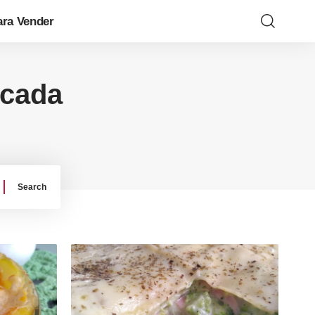
ara Vender
scada