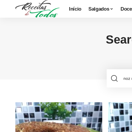
Início
Salgados
Doce
Sear
Se
for: